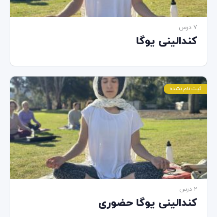
7 درس‌
کندالینی یوگا
ثبت نام نشده
2 درس‌
کندالینی یوگا حضوری