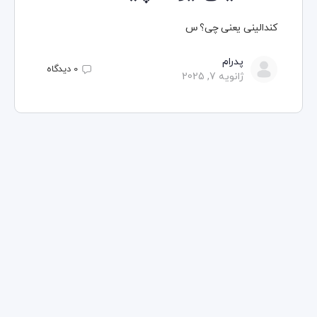
کندالینی یعنی چی؟ س
پدرام
0
دیدگاه
ژانویه 7, 2025