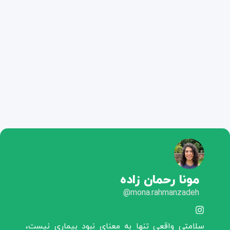
مونا رحمان زاده
mona.rahmanzadeh@
سلامتی واقعی تنها به معنای نبود بیماری نیست،