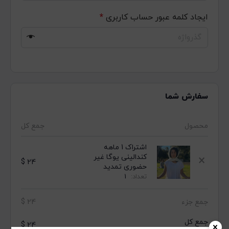
ایجاد کلمه عبور حساب کاربری
*
سفارش شما
محصول
جمع کل
اشتراک 1 ماهه
کندالینی یوگا غیر
×
$
24
حضوری تمدید
تعداد:
1
جمع جزء
24
$
جمع کل
$
24