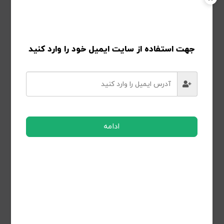
PayPal
جهت استفاده از سایت ایمیل خود را وارد کنید
Click the PayPal button below to process your order.
ادامه
اطلاعات شخصی شما برای پردازش سفارش شما،
پشتیبانی از تجربه شما در سراسر این وب سایت و
برای اهدافی که در
سیاست حفظ حریم خصوصی
ذکر شده است استفاده می شود.
من
شرایط و مقررات
سایت را خوانده ام و آن
را می پذیرم.
*